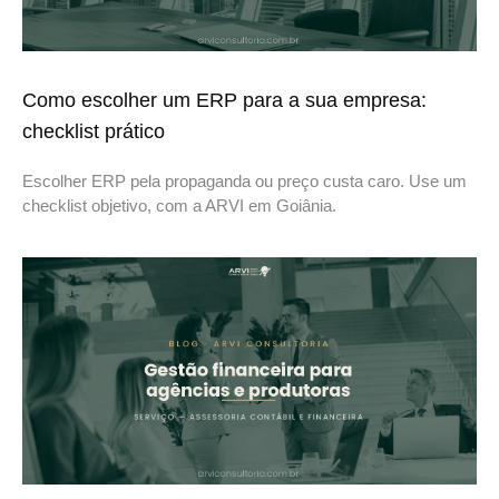
Como escolher um ERP para a sua empresa:
checklist prático
Escolher ERP pela propaganda ou preço custa caro. Use um
checklist objetivo, com a ARVI em Goiânia.