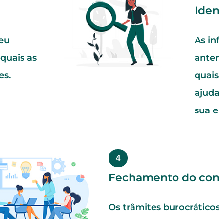
Iden
eu
As in
quais as
anter
es.
quais
ajuda
sua 
4
Fechamento do con
Os trâmites burocrático