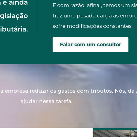
 e ainda
E com razão, afinal, temos um s
gislação
traz uma pesada carga às empres
sofre modificações constantes.
ributária.
Falar com um consultor
a empresa reduzir os gastos com tributos. Nós, da
ajudar nessa tarefa.