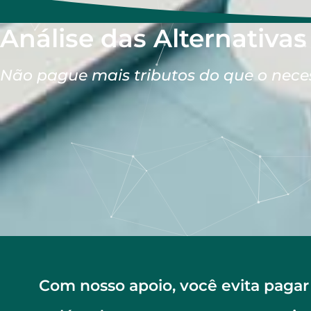
Análise das Alternativas
Não pague mais tributos do que o neces
Com nosso apoio, você evita pagar 