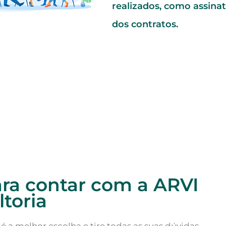
realizados, como assina
dos contratos.
ra contar com a ARVI
toria
 a melhor escolha e tire todas as suas dúvidas.