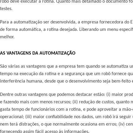
robô deve executar a rotina. Quanto mais detalhado o documento fo
testes.
Para a automatização ser desenvolvida, a empresa fornecedora do E
de forma automática, a rotina desejada. Liberando um menu específ
melhor.
AS VANTAGENS DA AUTOMATIZAÇÃO
São várias as vantagens que a empresa tem quando se automatiza um
tempo na execução da rotina e a segurança que um robô fornece q
interferência humana, desde que o desenvolvimento seja bem-feito e
Dentre outras vantagens que podemos destacar estão: (i) maior pro
e fazendo mais com menos recursos; (ii) redução de custos, quanto
gasta tempo de funcionários com a rotina, e pode aproveitar a mão-d
operacional; (iii) maior confiabilidade nos dados, um robô irá segui
nem terá distrações, o que normalmente ocasiona em erros; (iv) cen
fornecendo assim fácil acesso às informações.