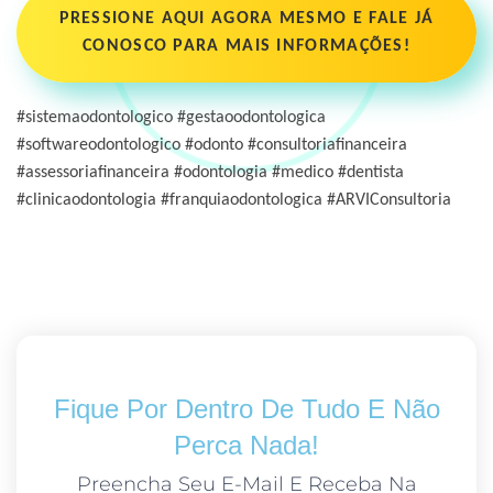
PRESSIONE AQUI AGORA MESMO E FALE JÁ
CONOSCO PARA MAIS INFORMAÇÕES!
#sistemaodontologico #gestaoodontologica
#softwareodontologico #odonto #consultoriafinanceira
#assessoriafinanceira #odontologia #medico #dentista
#clinicaodontologia #franquiaodontologica #ARVIConsultoria
Fique Por Dentro De Tudo E Não
Perca Nada!
Preencha Seu E-Mail E Receba Na