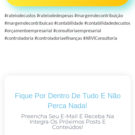
#rateiodecustos #rateiodedespesas #margemdecontribuição
#margemdecontribuicao #contabilidade #contabilidadedecustos
#orçamentoempresarial #consultoriaempresarial
#controladoria #controladoriaefinanças #ARVIConsultoria
Fique Por Dentro De Tudo E Não
Perca Nada!
Preencha Seu E-Mail E Receba Na
Integra Os Próximos Posts E
Conteúdos!