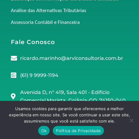
Análise das Alternativas Tributárias
Assessoria Contábil e Financeira
Fale Conosco
ricardo.marinho@arviconsultoria.com.br
(61) 9 9999-1194
Avenida D, n° 419, Sala 401 - Edifício
Comercial Marista, Goiânia-GO, 74150-040
Usamos cookies para garantir que oferecemos a melhor
experiência em nosso site. Se você continuar a usar este site,
assumiremos que você está satisfeito com ele.
Copyright © 2025 | ARVI Consultoria 11.499.462/0001-11
Ok
Política de Privacidade