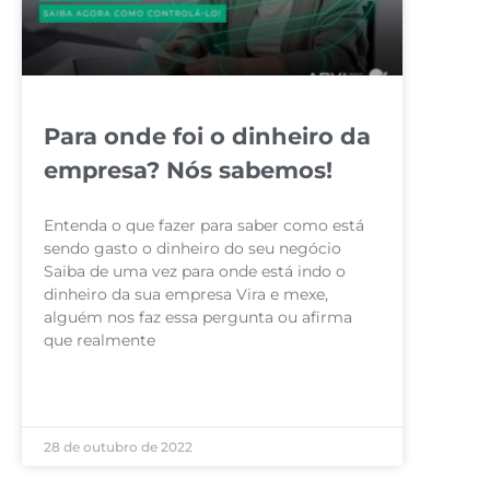
Para onde foi o dinheiro da
empresa? Nós sabemos!
Entenda o que fazer para saber como está
sendo gasto o dinheiro do seu negócio
Saiba de uma vez para onde está indo o
dinheiro da sua empresa Vira e mexe,
alguém nos faz essa pergunta ou afirma
que realmente
LEIA MAIS »
28 de outubro de 2022