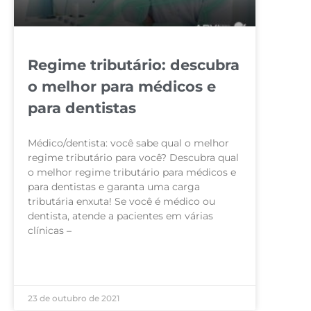
Regime tributário: descubra
o melhor para médicos e
para dentistas
Médico/dentista: você sabe qual o melhor
regime tributário para você? Descubra qual
o melhor regime tributário para médicos e
para dentistas e garanta uma carga
tributária enxuta! Se você é médico ou
dentista, atende a pacientes em várias
clínicas –
LEIA MAIS »
23 de outubro de 2021