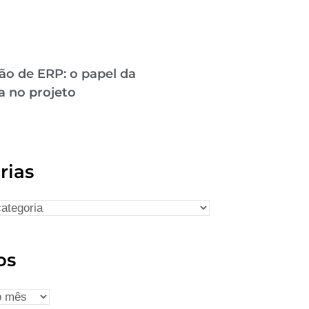
ão de ERP: o papel da
a no projeto
rias
os