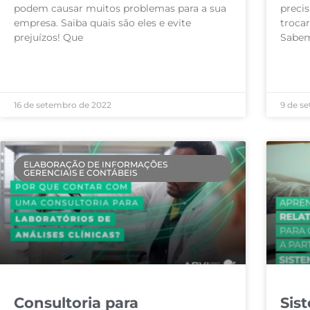
podem causar muitos problemas para a sua
precis
empresa. Saiba quais são eles e evite
troca
prejuízos! Que
Sabem
LEIA MAIS »
LEIA M
16 de setembro de 2022
9 de s
ELABORAÇÃO DE INFORMAÇÕES
GERENCIAIS E CONTÁBEIS
Consultoria para
Sis