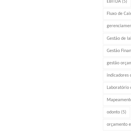
EBITDA
(5)
Fluxo de Cai
gerenciamen
Gestão de la
Gestão Finan
gestão orça
indicadores
Laboratório d
Mapeamento
odonto
(5)
orçamento e