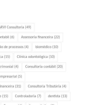
ARVI Consultoria
(49)
ontabil
(6)
Assessoria financeira
(22)
ão de processos
(4)
biomédico
(10)
ca
(15)
Clínica odontológica
(10)
trimonial
(4)
Consultoria contábil
(20)
empresarial
(5)
financeira
(31)
Consultoria Tributária
(4)
e
(15)
Controladoria
(7)
dentista
(13)