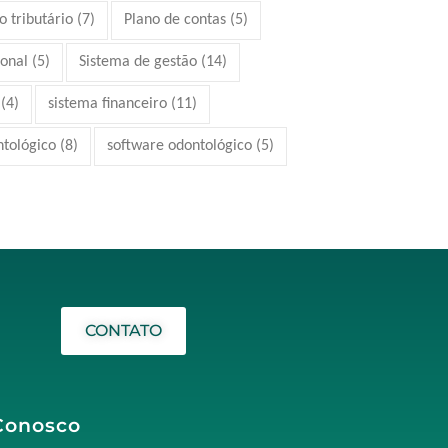
 tributário
(7)
Plano de contas
(5)
ional
(5)
Sistema de gestão
(14)
(4)
sistema financeiro
(11)
ntológico
(8)
software odontológico
(5)
CONTATO
Conosco