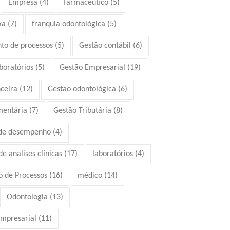
Empresa
(4)
farmacêutico
(5)
xa
(7)
franquia odontológica
(5)
to de processos
(5)
Gestão contábil
(6)
boratórios
(5)
Gestão Empresarial
(19)
ceira
(12)
Gestão odontológica
(6)
mentária
(7)
Gestão Tributária
(8)
 de desempenho
(4)
e analises clínicas
(17)
laboratórios
(4)
 de Processos
(16)
médico
(14)
Odontologia
(13)
mpresarial
(11)