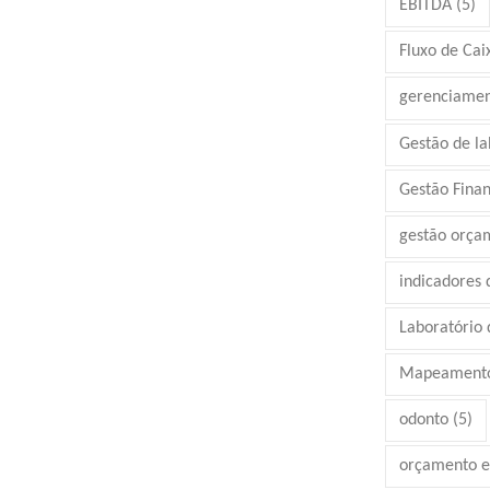
EBITDA
(5)
Fluxo de Cai
gerenciamen
Gestão de la
Gestão Finan
gestão orça
indicadores
Laboratório d
Mapeamento
odonto
(5)
orçamento e