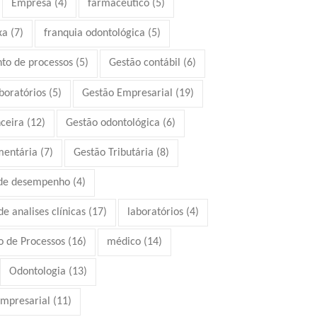
Empresa
(4)
farmacêutico
(5)
xa
(7)
franquia odontológica
(5)
to de processos
(5)
Gestão contábil
(6)
boratórios
(5)
Gestão Empresarial
(19)
ceira
(12)
Gestão odontológica
(6)
mentária
(7)
Gestão Tributária
(8)
 de desempenho
(4)
e analises clínicas
(17)
laboratórios
(4)
 de Processos
(16)
médico
(14)
Odontologia
(13)
mpresarial
(11)