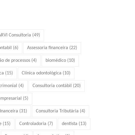
ARVI Consultoria
(49)
ontabil
(6)
Assessoria financeira
(22)
ão de processos
(4)
biomédico
(10)
ca
(15)
Clínica odontológica
(10)
trimonial
(4)
Consultoria contábil
(20)
empresarial
(5)
financeira
(31)
Consultoria Tributária
(4)
e
(15)
Controladoria
(7)
dentista
(13)