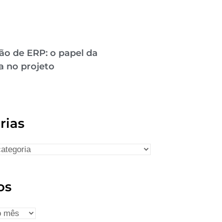
ão de ERP: o papel da
a no projeto
rias
os