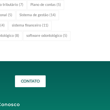
 tributário
(7)
Plano de contas
(5)
ional
(5)
Sistema de gestão
(14)
(4)
sistema financeiro
(11)
ntológico
(8)
software odontológico
(5)
CONTATO
Conosco