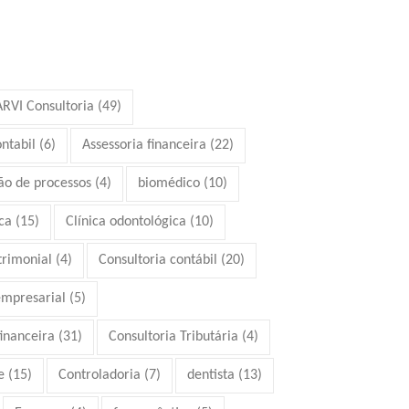
ARVI Consultoria
(49)
ontabil
(6)
Assessoria financeira
(22)
ão de processos
(4)
biomédico
(10)
ca
(15)
Clínica odontológica
(10)
trimonial
(4)
Consultoria contábil
(20)
empresarial
(5)
financeira
(31)
Consultoria Tributária
(4)
e
(15)
Controladoria
(7)
dentista
(13)