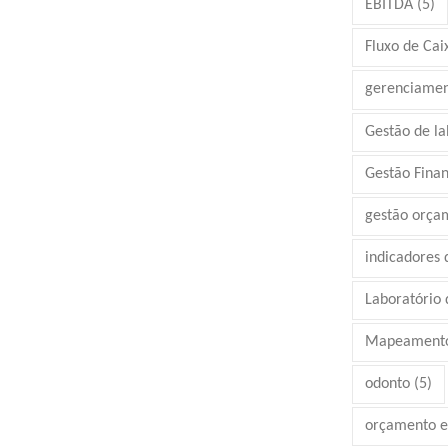
EBITDA
(5)
Fluxo de Cai
gerenciamen
Gestão de la
Gestão Finan
gestão orça
indicadores
Laboratório d
Mapeamento
odonto
(5)
orçamento e