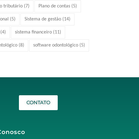
 tributário
(7)
Plano de contas
(5)
ional
(5)
Sistema de gestão
(14)
(4)
sistema financeiro
(11)
ntológico
(8)
software odontológico
(5)
CONTATO
Conosco