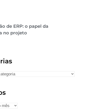
ão de ERP: o papel da
a no projeto
rias
os