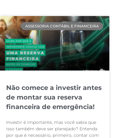
ASSESSORIA CONTÁBIL E FINANCEIRA
Não comece a investir antes
de montar sua reserva
financeira de emergência!
Investir é importante, mas você sabia que
isso também deve ser planejado? Entenda
por que é necessário, primeiro, contar com