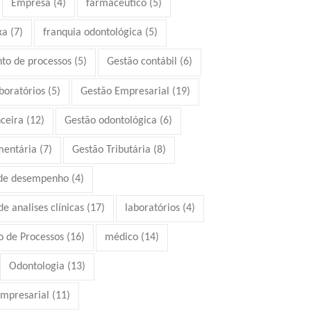
Empresa
(4)
farmacêutico
(5)
xa
(7)
franquia odontológica
(5)
to de processos
(5)
Gestão contábil
(6)
boratórios
(5)
Gestão Empresarial
(19)
ceira
(12)
Gestão odontológica
(6)
mentária
(7)
Gestão Tributária
(8)
 de desempenho
(4)
e analises clínicas
(17)
laboratórios
(4)
 de Processos
(16)
médico
(14)
Odontologia
(13)
mpresarial
(11)