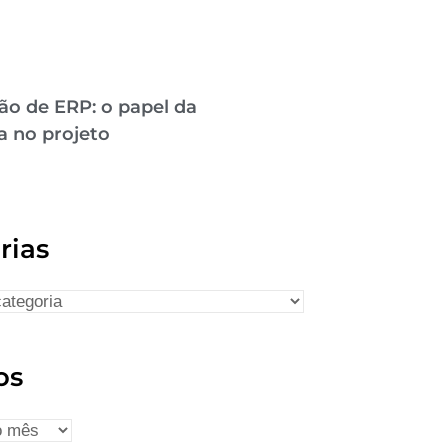
ão de ERP: o papel da
a no projeto
rias
os