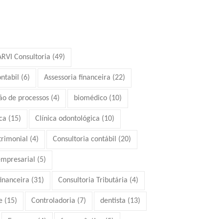
ARVI Consultoria
(49)
ontabil
(6)
Assessoria financeira
(22)
ão de processos
(4)
biomédico
(10)
ca
(15)
Clínica odontológica
(10)
trimonial
(4)
Consultoria contábil
(20)
empresarial
(5)
financeira
(31)
Consultoria Tributária
(4)
e
(15)
Controladoria
(7)
dentista
(13)