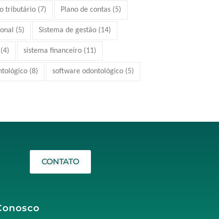
 tributário
(7)
Plano de contas
(5)
ional
(5)
Sistema de gestão
(14)
(4)
sistema financeiro
(11)
ntológico
(8)
software odontológico
(5)
CONTATO
Conosco