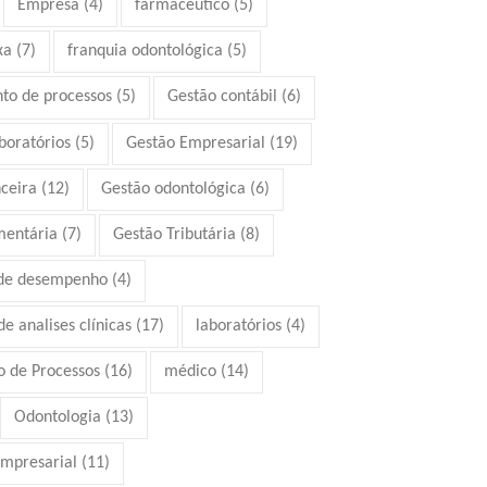
Empresa
(4)
farmacêutico
(5)
xa
(7)
franquia odontológica
(5)
to de processos
(5)
Gestão contábil
(6)
boratórios
(5)
Gestão Empresarial
(19)
ceira
(12)
Gestão odontológica
(6)
mentária
(7)
Gestão Tributária
(8)
 de desempenho
(4)
e analises clínicas
(17)
laboratórios
(4)
 de Processos
(16)
médico
(14)
Odontologia
(13)
mpresarial
(11)