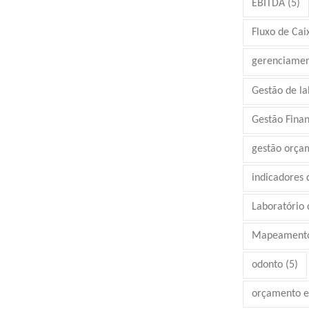
EBITDA
(5)
Fluxo de Cai
gerenciamen
Gestão de la
Gestão Finan
gestão orça
indicadores
Laboratório d
Mapeamento
odonto
(5)
orçamento e