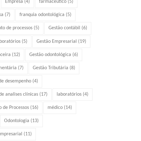
Empresa
(4)
farmacêutico
(5)
xa
(7)
franquia odontológica
(5)
to de processos
(5)
Gestão contábil
(6)
boratórios
(5)
Gestão Empresarial
(19)
ceira
(12)
Gestão odontológica
(6)
mentária
(7)
Gestão Tributária
(8)
 de desempenho
(4)
e analises clínicas
(17)
laboratórios
(4)
 de Processos
(16)
médico
(14)
Odontologia
(13)
mpresarial
(11)