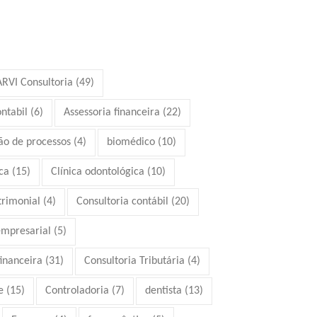
ARVI Consultoria
(49)
ontabil
(6)
Assessoria financeira
(22)
ão de processos
(4)
biomédico
(10)
ca
(15)
Clínica odontológica
(10)
trimonial
(4)
Consultoria contábil
(20)
empresarial
(5)
financeira
(31)
Consultoria Tributária
(4)
e
(15)
Controladoria
(7)
dentista
(13)