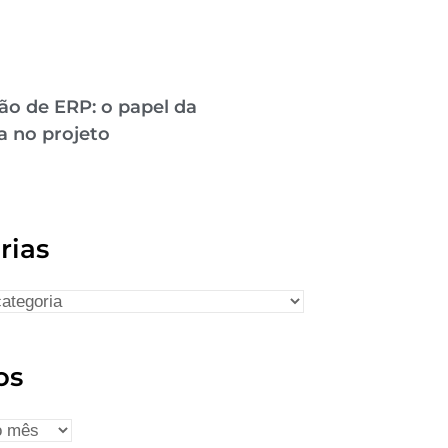
ão de ERP: o papel da
a no projeto
rias
os