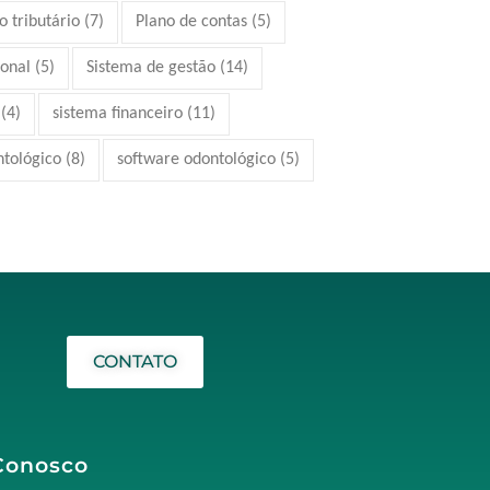
 tributário
(7)
Plano de contas
(5)
ional
(5)
Sistema de gestão
(14)
(4)
sistema financeiro
(11)
ntológico
(8)
software odontológico
(5)
CONTATO
Conosco