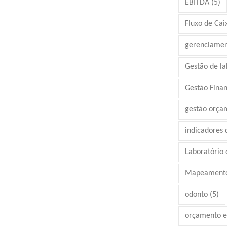
EBITDA
(5)
Fluxo de Cai
gerenciamen
Gestão de la
Gestão Finan
gestão orça
indicadores
Laboratório d
Mapeamento
odonto
(5)
orçamento e