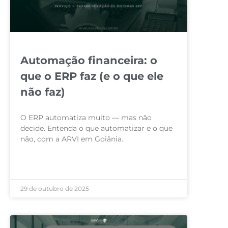
Automação financeira: o
que o ERP faz (e o que ele
não faz)
O ERP automatiza muito — mas não
decide. Entenda o que automatizar e o que
não, com a ARVI em Goiânia.
LEIA MAIS »
29 de outubro de 2025