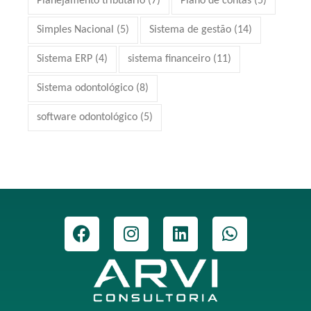
Planejamento tributário
(7)
Plano de contas
(5)
Simples Nacional
(5)
Sistema de gestão
(14)
Sistema ERP
(4)
sistema financeiro
(11)
Sistema odontológico
(8)
software odontológico
(5)