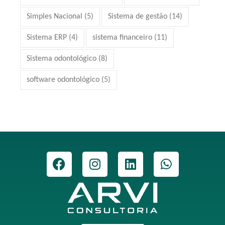
Simples Nacional
(5)
Sistema de gestão
(14)
Sistema ERP
(4)
sistema financeiro
(11)
Sistema odontológico
(8)
software odontológico
(5)