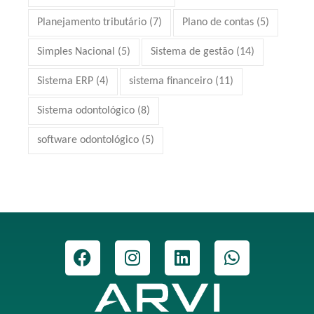
Planejamento tributário
(7)
Plano de contas
(5)
Simples Nacional
(5)
Sistema de gestão
(14)
Sistema ERP
(4)
sistema financeiro
(11)
Sistema odontológico
(8)
software odontológico
(5)