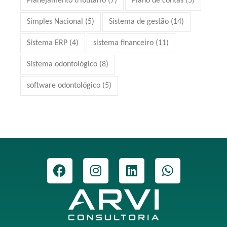
Planejamento tributário
(7)
Plano de contas
(5)
Simples Nacional
(5)
Sistema de gestão
(14)
Sistema ERP
(4)
sistema financeiro
(11)
Sistema odontológico
(8)
software odontológico
(5)