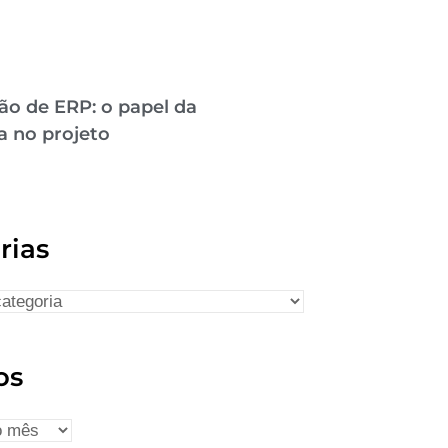
ão de ERP: o papel da
a no projeto
rias
os