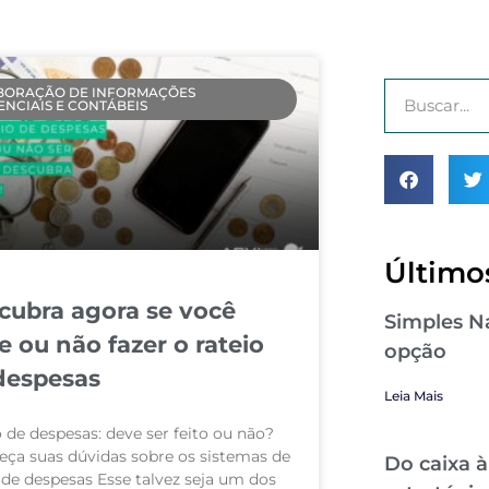
BORAÇÃO DE INFORMAÇÕES
ENCIAIS E CONTÁBEIS
Últimos
cubra agora se você
Simples Na
e ou não fazer o rateio
opção
despesas
Leia Mais
 de despesas: deve ser feito ou não?
reça suas dúvidas sobre os sistemas de
Do caixa à
 de despesas Esse talvez seja um dos