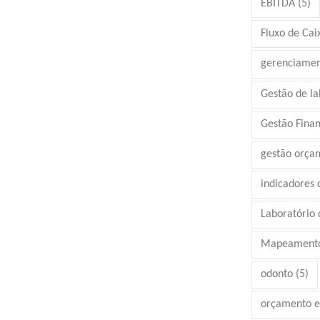
EBITDA
(5)
Fluxo de Cai
gerenciamen
Gestão de la
Gestão Finan
gestão orça
indicadores
Laboratório d
Mapeamento
odonto
(5)
orçamento e