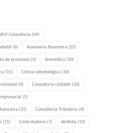
ARVI Consultoria
(49)
ontabil
(6)
Assessoria financeira
(22)
ão de processos
(4)
biomédico
(10)
ca
(15)
Clínica odontológica
(10)
trimonial
(4)
Consultoria contábil
(20)
empresarial
(5)
financeira
(31)
Consultoria Tributária
(4)
e
(15)
Controladoria
(7)
dentista
(13)