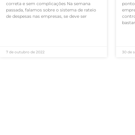
correta e sem complicações Na semana
ponto
passada, falamos sobre o sistema de rateio
empre
de despesas nas empresas, se deve ser
contro
basta
LEIA MAIS »
LEIA M
7 de outubro de 2022
30 de 