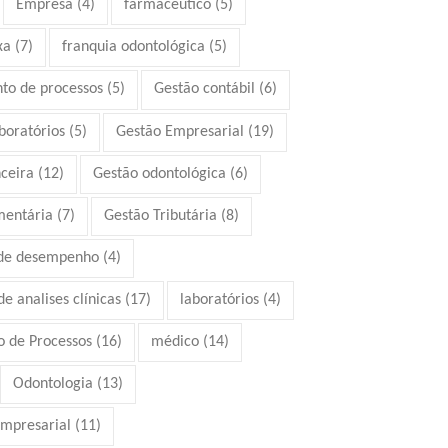
Empresa
(4)
farmacêutico
(5)
xa
(7)
franquia odontológica
(5)
to de processos
(5)
Gestão contábil
(6)
boratórios
(5)
Gestão Empresarial
(19)
ceira
(12)
Gestão odontológica
(6)
mentária
(7)
Gestão Tributária
(8)
 de desempenho
(4)
e analises clínicas
(17)
laboratórios
(4)
 de Processos
(16)
médico
(14)
Odontologia
(13)
mpresarial
(11)