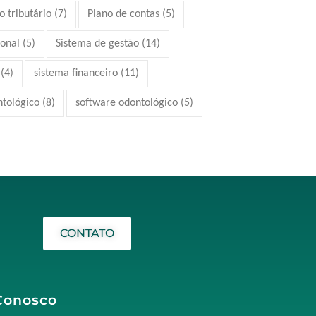
 tributário
(7)
Plano de contas
(5)
ional
(5)
Sistema de gestão
(14)
(4)
sistema financeiro
(11)
ntológico
(8)
software odontológico
(5)
CONTATO
Conosco