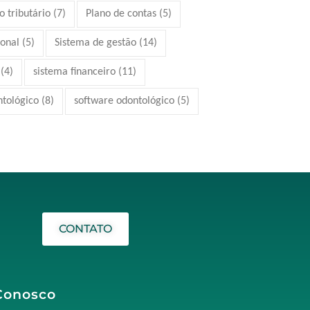
 tributário
(7)
Plano de contas
(5)
ional
(5)
Sistema de gestão
(14)
(4)
sistema financeiro
(11)
ntológico
(8)
software odontológico
(5)
CONTATO
Conosco