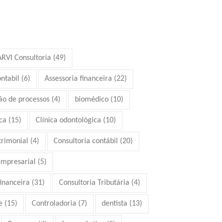
ARVI Consultoria
(49)
ontabil
(6)
Assessoria financeira
(22)
ão de processos
(4)
biomédico
(10)
ca
(15)
Clínica odontológica
(10)
trimonial
(4)
Consultoria contábil
(20)
empresarial
(5)
financeira
(31)
Consultoria Tributária
(4)
e
(15)
Controladoria
(7)
dentista
(13)