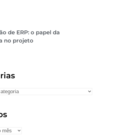
ão de ERP: o papel da
a no projeto
rias
os