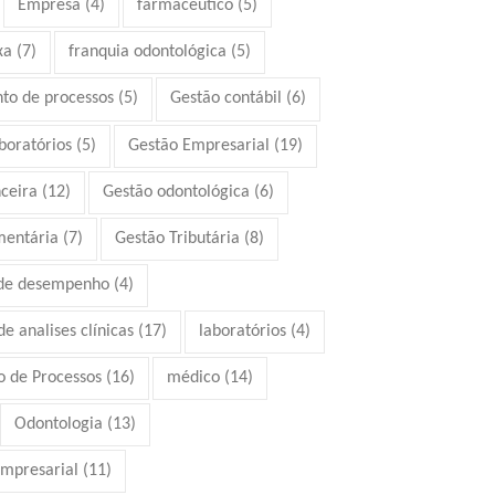
Empresa
(4)
farmacêutico
(5)
xa
(7)
franquia odontológica
(5)
to de processos
(5)
Gestão contábil
(6)
boratórios
(5)
Gestão Empresarial
(19)
ceira
(12)
Gestão odontológica
(6)
mentária
(7)
Gestão Tributária
(8)
 de desempenho
(4)
e analises clínicas
(17)
laboratórios
(4)
 de Processos
(16)
médico
(14)
Odontologia
(13)
mpresarial
(11)