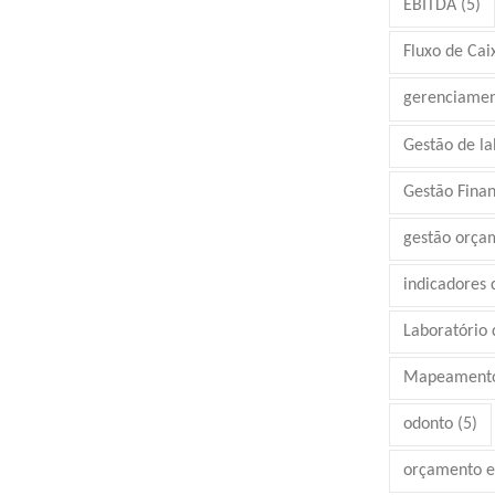
EBITDA
(5)
Fluxo de Cai
gerenciamen
Gestão de la
Gestão Finan
gestão orça
indicadores
Laboratório d
Mapeamento
odonto
(5)
orçamento e