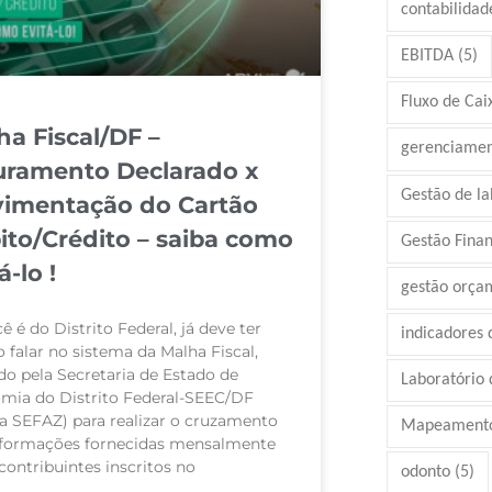
contabilidad
EBITDA
(5)
Fluxo de Cai
ha Fiscal/DF –
gerenciamen
uramento Declarado x
Gestão de la
imentação do Cartão
ito/Crédito – saiba como
Gestão Finan
á-lo !
gestão orça
ê é do Distrito Federal, já deve ter
indicadores
 falar no sistema da Malha Fiscal,
do pela Secretaria de Estado de
Laboratório d
mia do Distrito Federal-SEEC/DF
ga SEFAZ) para realizar o cruzamento
Mapeamento
nformações fornecidas mensalmente
contribuintes inscritos no
odonto
(5)