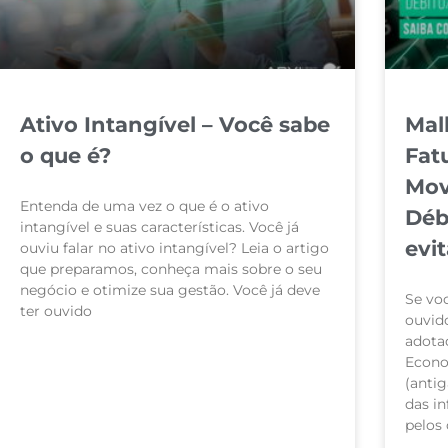
Ativo Intangível – Você sabe
Mal
o que é?
Fat
Mov
Entenda de uma vez o que é o ativo
Déb
intangível e suas características. Você já
evit
ouviu falar no ativo intangível? Leia o artigo
que preparamos, conheça mais sobre o seu
negócio e otimize sua gestão. Você já deve
Se voc
ter ouvido
ouvido
adota
LEIA MAIS »
Econo
(anti
das i
pelos 