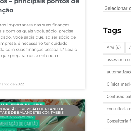
ios – principais pontos de
nção
tos importantes das suas finanças
Tags
is com os quais você, sócio, precisa
idado. Você sabia que, ao ser sócio de
mpresa, é necessário ter cuidado
Arvi
(6)
do com suas finanças pessoais? Leia o
o que preparamos e entenda o
assessoria c
AIS »
automatizaç
março de 2022
Clínica médi
Confusão pa
BORAÇÃO E REVISÃO DE PLANO DE
consultoria 
TAS E DE BALANCETES CONTÁBEIS
Consultoria 