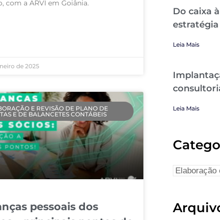
o, com a ARVI em Goiânia.
Do caixa à
estratégia
AIS »
Leia Mais
aneiro de 2025
Implantaç
consultori
BORAÇÃO E REVISÃO DE PLANO DE
Leia Mais
TAS E DE BALANCETES CONTÁBEIS
Catego
Arquiv
anças pessoais dos