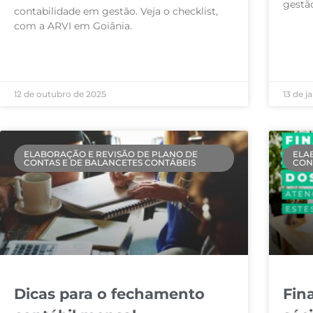
gestã
contabilidade em gestão. Veja o checklist,
com a ARVI em Goiânia.
LEIA M
LEIA MAIS »
12 de outubro de 2025
13 de j
ELABORAÇÃO E REVISÃO DE PLANO DE
ELA
CONTAS E DE BALANCETES CONTÁBEIS
CON
Dicas para o fechamento
Fin