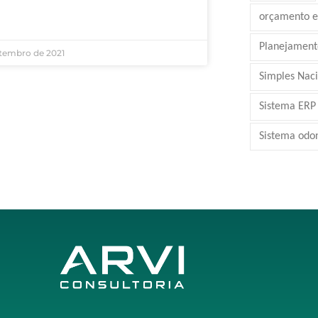
orçamento e
AIS »
Planejamento
etembro de 2021
Simples Nac
Sistema ERP
Sistema odo