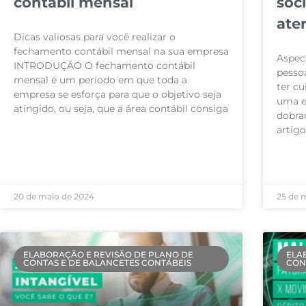
contábil mensal
sóc
ate
Dicas valiosas para você realizar o
fechamento contábil mensal na sua empresa
Aspec
INTRODUÇÃO O fechamento contábil
pessoa
mensal é um período em que toda a
ter cu
empresa se esforça para que o objetivo seja
uma e
atingido, ou seja, que a área contábil consiga
dobra
artig
LEIA MAIS »
LEIA M
20 de maio de 2024
25 de 
ELABORAÇÃO E REVISÃO DE PLANO DE
ELA
CONTAS E DE BALANCETES CONTÁBEIS
CON