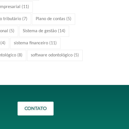
mpresarial
(11)
 tributário
(7)
Plano de contas
(5)
ional
(5)
Sistema de gestão
(14)
(4)
sistema financeiro
(11)
ntológico
(8)
software odontológico
(5)
CONTATO