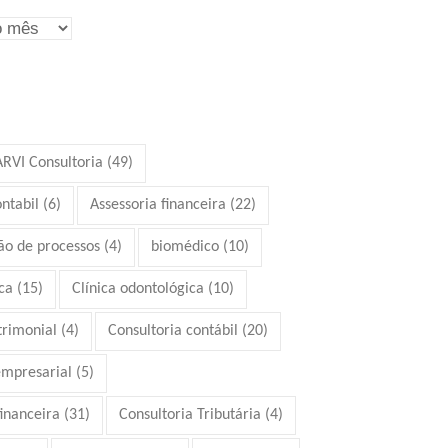
ARVI Consultoria
(49)
ontabil
(6)
Assessoria financeira
(22)
ão de processos
(4)
biomédico
(10)
ca
(15)
Clínica odontológica
(10)
trimonial
(4)
Consultoria contábil
(20)
empresarial
(5)
financeira
(31)
Consultoria Tributária
(4)