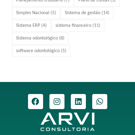
Planejamento tributário
(7)
Plano de contas
(5)
Simples Nacional
(5)
Sistema de gestão
(14)
Sistema ERP
(4)
sistema financeiro
(11)
Sistema odontológico
(8)
software odontológico
(5)